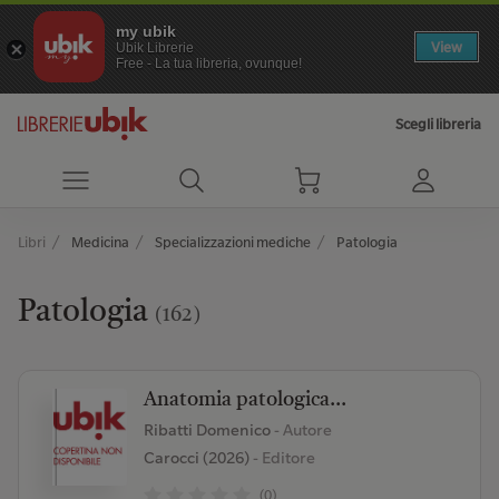
my ubik
View
Ubik Librerie
Free - La tua libreria, ovunque!
Scegli libreria
Libri
Medicina
Specializzazioni mediche
Patologia
Patologia
(162)
Anatomia patologica...
Ribatti Domenico
- Autore
Carocci (2026)
- Editore
(0)