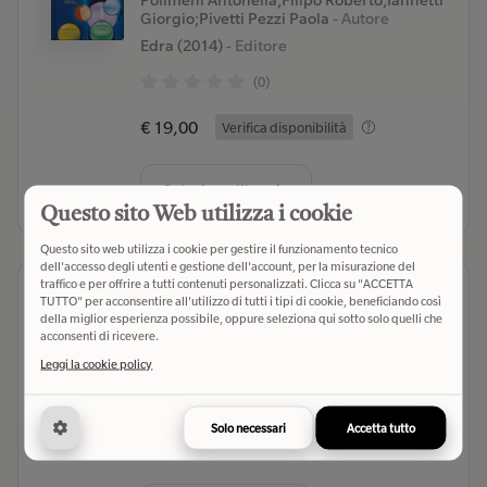
Polimeni Antonella;Filipo Roberto;Iannetti
Giorgio;Pivetti Pezzi Paola
- Autore
Edra (2014)
- Editore
(0)
€ 19,00
Verifica disponibilità
Seleziona libreria
Questo sito Web utilizza i cookie
Questo sito web utilizza i cookie per gestire il funzionamento tecnico
dell'accesso degli utenti e gestione dell'account, per la misurazione del
traffico e per offrire a tutti contenuti personalizzati. Clicca su "ACCETTA
Patologia
TUTTO" per acconsentire all'utilizzo di tutti i tipi di cookie, beneficiando così
Stevens Alan;Lowe James S.;Scott Ian
-
della miglior esperienza possibile, oppure seleziona qui sotto solo quelli che
acconsenti di ricevere.
Autore
CEA (2009)
- Editore
Leggi la cookie policy
(0)
Solo necessari
Accetta tutto
€ 98,50
Verifica disponibilità