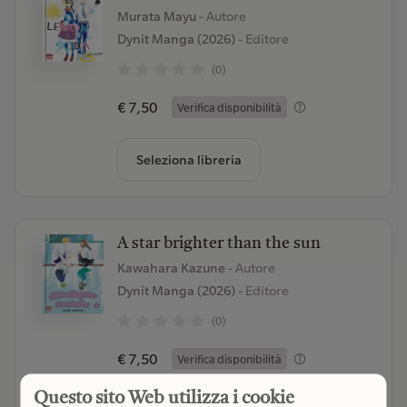
Murata Mayu
- Autore
Dynit Manga (2026)
- Editore
(0)
€ 7,50
Verifica disponibilità
Seleziona libreria
A star brighter than the sun
Kawahara Kazune
- Autore
Dynit Manga (2026)
- Editore
(0)
€ 7,50
Verifica disponibilità
Questo sito Web utilizza i cookie