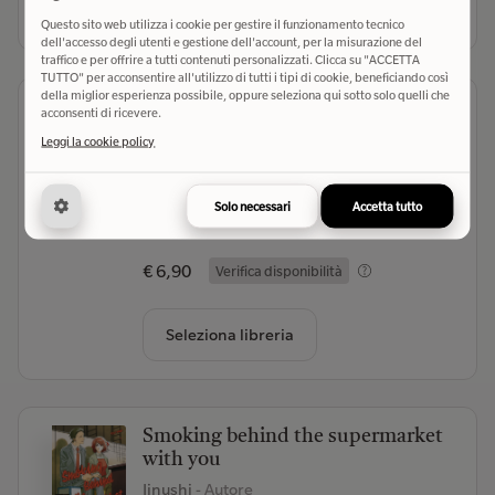
Seleziona libreria
Questo sito web utilizza i cookie per gestire il funzionamento tecnico
dell'accesso degli utenti e gestione dell'account, per la misurazione del
traffico e per offrire a tutti contenuti personalizzati. Clicca su "ACCETTA
TUTTO" per acconsentire all'utilizzo di tutti i tipi di cookie, beneficiando così
della miglior esperienza possibile, oppure seleziona qui sotto solo quelli che
Le 100 ragazze che ti amano tanto
acconsenti di ricevere.
tanto tanto tanto tanto
Leggi la cookie policy
Nakamura Rikito
- Autore
Edizioni BD (2026)
- Editore
Solo necessari
Accetta tutto
(0)
€ 6,90
Verifica disponibilità
Seleziona libreria
Smoking behind the supermarket
with you
Jinushi
- Autore