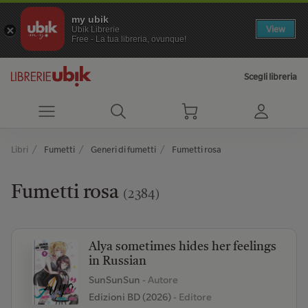
my ubik
View
Ubik Librerie
Free - La tua libreria, ovunque!
Scegli libreria
Libri
Fumetti
Generi di fumetti
Fumetti rosa
Fumetti rosa
(2384)
Alya sometimes hides her feelings
in Russian
SunSunSun
- Autore
Edizioni BD (2026)
- Editore