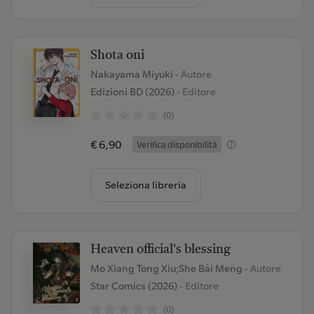
Shota oni
Nakayama Miyuki
- Autore
Edizioni BD (2026)
- Editore
(0)
€ 6,90
Verifica disponibilità
Seleziona libreria
Heaven official's blessing
Mo Xiang Tong Xiu;She Bái Meng
- Autore
Star Comics (2026)
- Editore
(0)