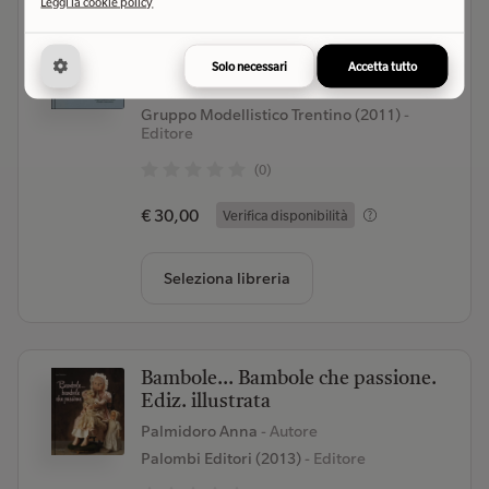
Leggi la cookie policy
Carro L3. Carri veloci, carri leggeri,
derivati
Solo necessari
Accetta tutto
Tallillo Andrea;Tallillo Antonio;Guglielmi
Daniele
- Autore
Gruppo Modellistico Trentino (2011)
-
Editore
(0)
€ 30,00
Verifica disponibilità
Seleziona libreria
Bambole... Bambole che passione.
Ediz. illustrata
Palmidoro Anna
- Autore
Palombi Editori (2013)
- Editore