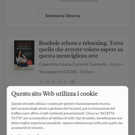
Seleziona libreria
Bambole reborn e reborning. Tutto
quello che avreste voluto sapere su
questa meravigliosa arte
Cosentino Laura;Calanni Carmelo
- Autore
Youcanprint (2020)
- Editore
(0)
Questo sito Web utilizza i cookie
€ 15,00
Verifica disponibilità
Questo sito web utilizza i cookie per gestire il funzionamento tecnico
dell'accesso degli utenti e gestione dell'account, per la misurazione del
Seleziona libreria
traffico e per offrire a tutti contenuti personalizzati. Clicca su "ACCETTA
TUTTO" per acconsentire all'utilizzo di tutti i tipi di cookie, beneficiando così
della miglior esperienza possibile, oppure seleziona qui sotto solo quelli che
acconsenti di ricevere.