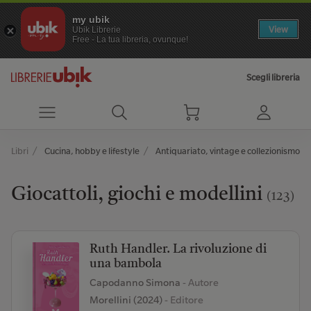
my ubik
View
Ubik Librerie
Free - La tua libreria, ovunque!
Scegli libreria
Libri
Cucina, hobby e lifestyle
Antiquariato, vintage e collezionismo
Giocattoli, giochi e modellini
(123)
Ruth Handler. La rivoluzione di
una bambola
Capodanno Simona
- Autore
Morellini (2024)
- Editore