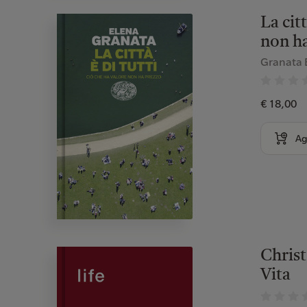
La cit
non h
Granata 
€ 18,00
Ag
Christ
Vita