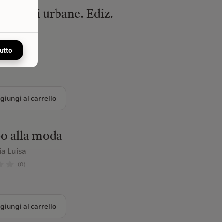
 visioni urbane. Ediz.
ata
 Simone
tutto
(0)
giungi al carrello
po alla moda
ia Luisa
(0)
giungi al carrello