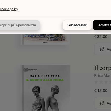
.
Torino
 cookie policy
illustr
Mostacci
copri di più e personalizza
Solo necessari
Accetta 
€ 32,00
Ag
Il cor
Frisa Mar
€ 15,00
Ag