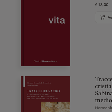
€ 18,00
Ag
Tracce
cristi
Sabina
medio
Hermanin