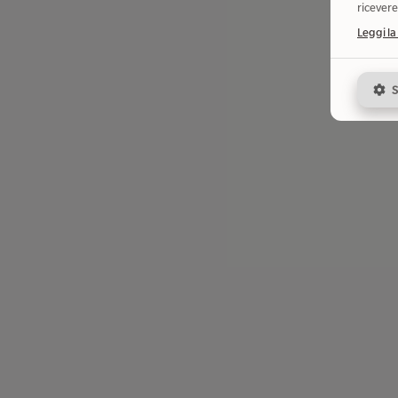
ricevere
Leggi la
S