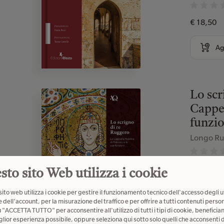
€ 18,50
Ag
Lo scr
Cappel
funzio
Longo R
€ 48,00
sto sito Web utilizza i cookie
ito web utilizza i cookie per gestire il funzionamento tecnico dell'accesso degli u
Ag
 dell'account, per la misurazione del traffico e per offrire a tutti contenuti person
u "ACCETTA TUTTO" per acconsentire all'utilizzo di tutti i tipi di cookie, beneficia
glior esperienza possibile, oppure seleziona qui sotto solo quelli che acconsenti d