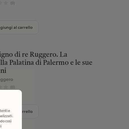
(0)
giungi al carrello
igno di re Ruggero. La
la Palatina di Palermo e le sue
ni
uggero
(0)
tenti e
giungi al carrello
alizzati.
ndo così
i