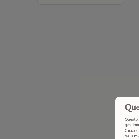
Que
Questo s
gestione
Clicca s
della mi