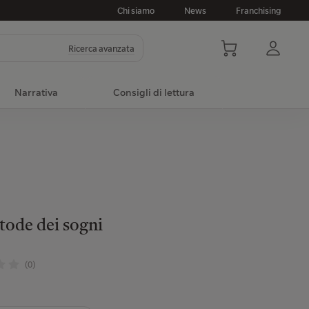
Chi siamo
News
Franchising
Ricerca avanzata
Narrativa
Consigli di lettura
tode dei sogni
a
(0)