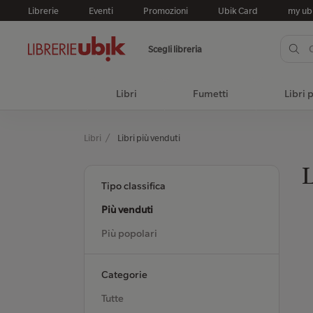
Librerie
Eventi
Promozioni
Ubik Card
my ub
Scegli libreria
Libri
Fumetti
Libri 
Libri
Libri più venduti
L
Tipo classifica
Più venduti
Più popolari
Categorie
Tutte