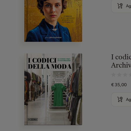
Ag
I codi
Archi
€ 35,00
Ag